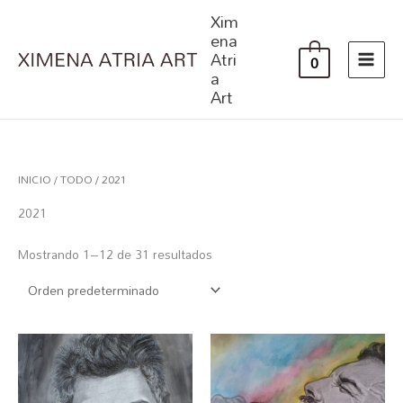
Ir
Xim
al
ena
Atri
contenido
0
a
Art
INICIO
/
TODO
/ 2021
2021
Mostrando 1–12 de 31 resultados