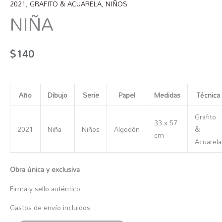
2021
,
GRAFITO & ACUARELA
,
NIÑOS
NIÑA
$
140
Año
Dibujo
Serie
Papel
Medidas
Técnica
Grafito
33 x 57
2021
Niña
Niños
Algodón
&
cm
Acuarela
Obra única y exclusiva
Firma y sello auténtico
Gastos de envío incluidos