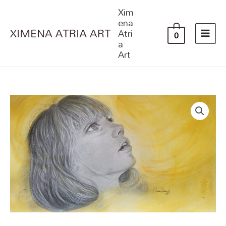
Ir
Xim
al
ena
Atri
contenido
0
a
Art
NIÑA
cantidad