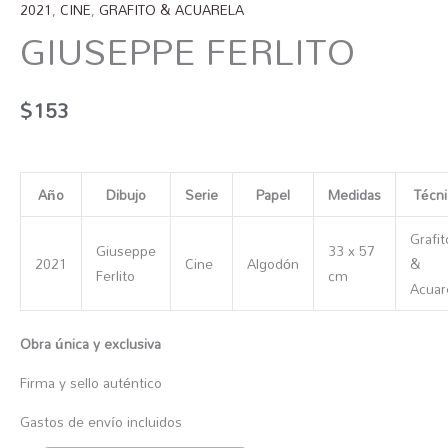
2021
,
CINE
,
GRAFITO & ACUARELA
GIUSEPPE FERLITO
$
153
Año
Dibujo
Serie
Papel
Medidas
Técni
Grafit
Giuseppe
33 x 57
2021
Cine
Algodón
&
Ferlito
cm
Acuar
Obra única y exclusiva
Firma y sello auténtico
Gastos de envío incluidos