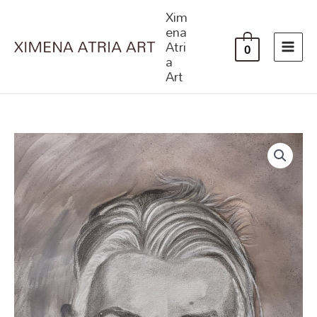
Ir
Xim
al
ena
Atri
contenido
0
a
Art
GIUSEPPE
FERLITO
cantidad