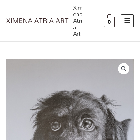
Ir
Xim
al
ena
Atri
contenido
0
a
Art