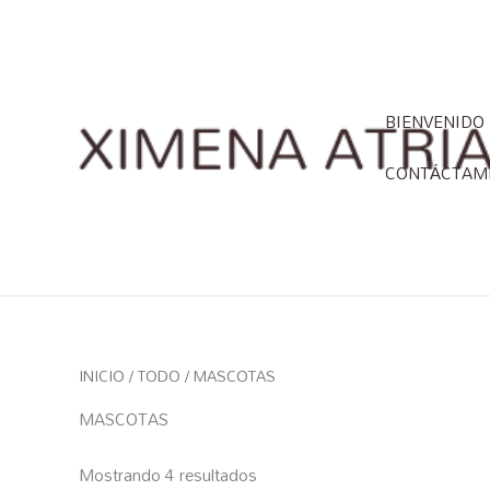
Ir
al
contenido
BIENVENIDO
CONTÁCTAM
INICIO
/
TODO
/ MASCOTAS
MASCOTAS
Mostrando 4 resultados